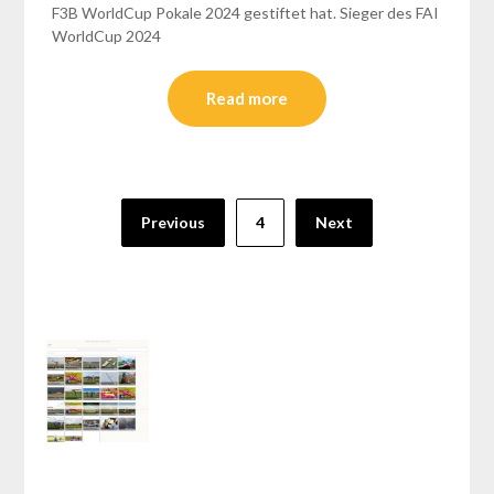
F3B WorldCup Pokale 2024 gestiftet hat. Sieger des FAI
WorldCup 2024
Read more
Seitennummerierung
Previous
4
Next
der
Beiträge