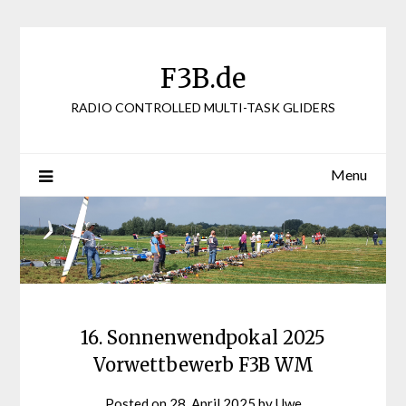
Skip
to
content
F3B.de
RADIO CONTROLLED MULTI-TASK GLIDERS
Menu
16. Sonnenwendpokal 2025
Vorwettbewerb F3B WM
Posted on
28. April 2025
by
Uwe