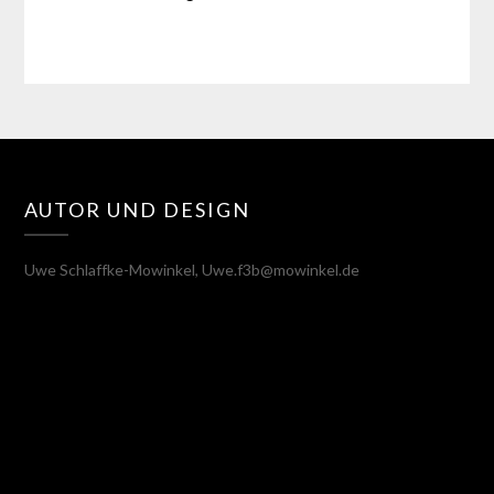
AUTOR UND DESIGN
Uwe Schlaffke-Mowinkel, Uwe.f3b@mowinkel.de