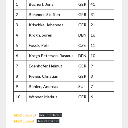
1
Buchert, Jens
GER
41
2
Besemer, Steffen
GER
31
3
Krischke, Johannes
GER
21
4
Krogh, Soren
DEN
16
5
Fusek, Petr
CZE
11
6
Krogh Petersen, Rasmus
DEN
10
7
Edenhofer, Helmut
GER
9
8
Rieger, Christian
GER
8
9
Böhlen, Andreas
SUI
7
10
Wanner, Markus
GER
6
14SWP_Gesamt
Herunterladen
14SWP_Speed
Herunterladen